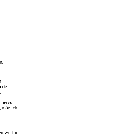
n.
n
erte
.
 hiervon
g möglich.
n wir für