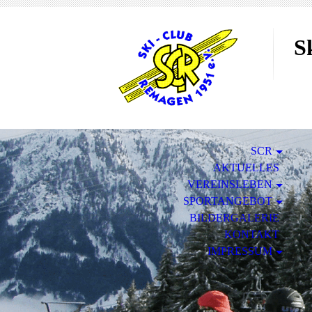
S
SCR
AKTUELLES
VEREINSLEBEN
SPORTANGEBOT
BILDERGALERIE
KONTAKT
IMPRESSUM