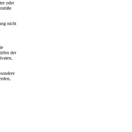
ter oder
rstöße
ung nicht
ie
ürfen der
ivaten,
esondere
erden,