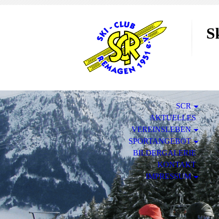
S
SCR
AKTUELLES
VEREINSLEBEN
SPORTANGEBOT
BILDERGALERIE
KONTAKT
IMPRESSUM